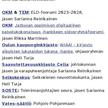
OKM
&
TEM
: ELO-foorumi 2023–2028,
jäsen Sarianna Reinikainen
OKM
:
Jatkuvan oppimisen digitaalinen
palvelukokonaisuus -hankkeen sidosryhmäfoorumi
,
jäsen Riikka Marttinen
Oulun kaupunginkirjasto
:
AHAA! – kirjasto
aikuisten lukutaidon tukena -hanke
, ohjausryhmän
jäsen Heli Turja
Saavutettavuuskirjasto Celia
: johtokunnan
jäsen ja varapuheenjohtaja Sarianna Reinikainen
Selkokeskus
: Selkokielen neuvottelukunta, jäsen
Heli Turja
SOSTE
:
Toiminnanjohtajien seura, jäsen Sarianna
Reinikainen
Vates-säätiö
: Pohjois-Pohjanmaan