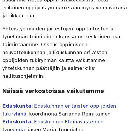
lisäämme tietoa oppimisvaikeuksista, jotta
erilainen oppijuus ymmärretään myös voimavarana
ja rikkautena.
Yhteistyö muiden järjestöjen, oppilaitosten ja
työelämän toimijoiden kanssa on keskeinen osa
toimintaamme. Oikeus oppimiseen -
neuvottelukunnan ja Eduskunnan erilaisten
oppijoiden tukiryhmän kautta vaikutamme
yhteiskunnan päättäjiin ja esimerkiksi
hallitusohjelmiin.
Näissä verkostoissa vaikutamme
Eduskunta
:
Eduskunnan erilaisten oppijoiden
tukiryhmä
, koordinoija Sarianna Reinikainen
Eduskunta
:
Eduskunnan Eläinavusteinen
työryhmä
, jäsen Maria Tuomialho