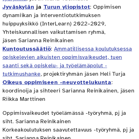
Jyväskylän
ja
Turun yliopistot
: Oppimisen
dynamiikan ja interventiotutkimuksen
huippuyksikkö (InterLearn) 2022–2029,
Yhteiskunnallisen vaikuttamisen ryhmä,
jäsen Sarianna Reinikainen
Kuntoutussäätiö
:
Ammatillisessa koulutuksessa
opiskelevien aikuisten oppimisvaikeudet, tuen
saanti sekä opiskelu- ja työelämäpolut -
tutkimushanke
, projektiryhmän jäsen Heli Turja
Oikeus oppimiseen -neuvottelukunta
:
koordinoija ja sihteeri Sarianna Reinikainen, jäsen
Riikka Marttinen
Oppimisvaikeudet työelämässä -työryhmä, pj ja
siht. Sarianna Reinikainen
Korkeakoulutuksen saavutettavuus -työryhmä, pj ja
siht. Sarianna Reinikainen