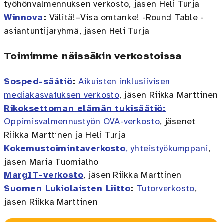
työhönvalmennuksen verkosto, jäsen Heli Turja
Winnova
:
Välitä!–Visa omtanke! -Round Table -
asiantuntijaryhmä, jäsen Heli Turja
Toimimme näissäkin verkostoissa
Sosped-säätiö
:
Aikuisten inklusiivisen
mediakasvatuksen verkosto
, jäsen Riikka Marttinen
Rikoksettoman elämän tukisäätiö:
Oppimisvalmennustyön OVA-verkosto
, jäsenet
Riikka Marttinen ja Heli Turja
Kokemustoimintaverkosto
, yhteistyökumppani
,
jäsen Maria Tuomialho
MargIT-verkosto
, jäsen Riikka Marttinen
Suomen Lukiolaisten Liitto
:
Tutorverkosto
,
jäsen Riikka Marttinen