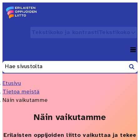
Siirry sisältöön
Etusivu – Erilaisten oppijoiden liitto
Tekstikoko ja kontrasti
Tekstikoko
Avaa
Valikko
Avaa
Etsi
Haku:
Etusivu
Tietoa meistä
Näin vaikutamme
Näin vaikutamme
Erilaisten oppijoiden liitto vaikuttaa ja tekee