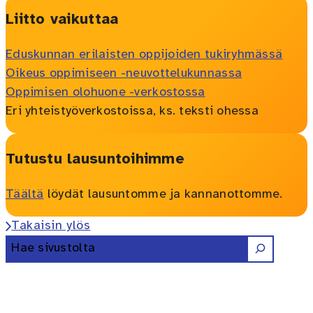
Liitto vaikuttaa
Eduskunnan erilaisten oppijoiden tukiryhmässä
Oikeus oppimiseen -neuvottelukunnassa
Oppimisen olohuone -verkostossa
Eri yhteistyöverkostoissa, ks. teksti ohessa
Tutustu lausuntoihimme
Täältä
löydät lausuntomme ja kannanottomme.
Takaisin ylös
Etsi
Erilaisten oppijoiden liitto ry 
Erilaisten oppijoiden liitto 
Erilaisten oppijoiden lii
Erilaisten oppijoiden 
Erilaisten oppijoi