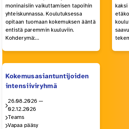
moninaisiin vaikuttamisen tapoihin
kaksi
yhteiskunnassa. Koulutuksessa
etäko
opitaan tuomaan kokemuksen ääntä
koulu
entistä paremmin kuuluviin.
saavu
Kohderymä:…
teke
Kokemusasiantuntijoiden
intensiiviryhmä
Aika:
26.08.2026 —
02.12.2026
Paikka:
Teams
Maksullisuus:
Vapaa pääsy