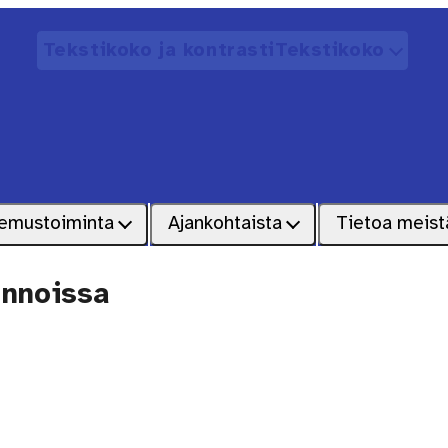
Tekstikoko ja kontrasti
Tekstikoko
Avaa
emustoiminta
Ajankohtaista
Tietoa meist
innoissa