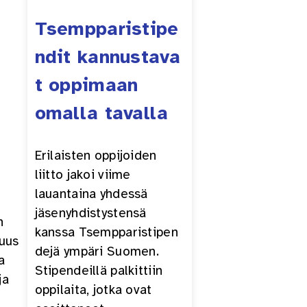
n
Tsempparistipe
ndit kannustava
t oppimaan
omalla tavalla
Erilaisten oppijoiden
liitto jakoi viime
lauantaina yhdessä
jäsenyhdistystensä
n
kanssa Tsempparistipen
suus
dejä ympäri Suomen.
a
Stipendeillä palkittiin
ja
oppilaita, jotka ovat