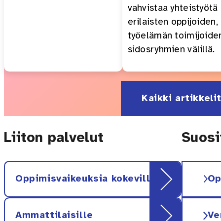
vahvistaa yhteistyötä
erilaisten oppijoiden,
työelämän toimijoiden
sidosryhmien välillä.
Kaikki artikkeli
Liiton palvelut
Suosi
Oppimisvaikeuksia kokeville
Op
Ammattilaisille
Ve