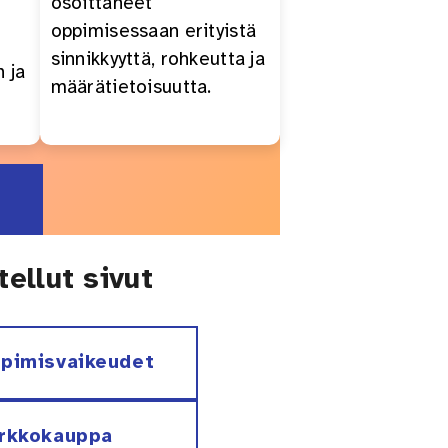
osoittaneet
oppimisessaan erityistä
sinnikkyyttä, rohkeutta ja
 ja
määrätietoisuutta.
t
tellut sivut
pimisvaikeudet
rkkokauppa