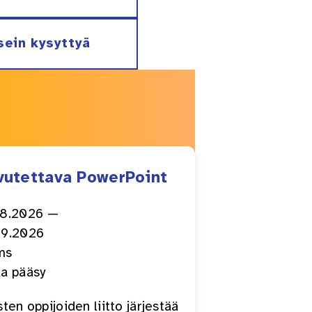
sein kysyttyä
vutettava PowerPoint
08.2026 —
09.2026
a:
ms
llisuus:
a pääsy
sten oppijoiden liitto järjestää