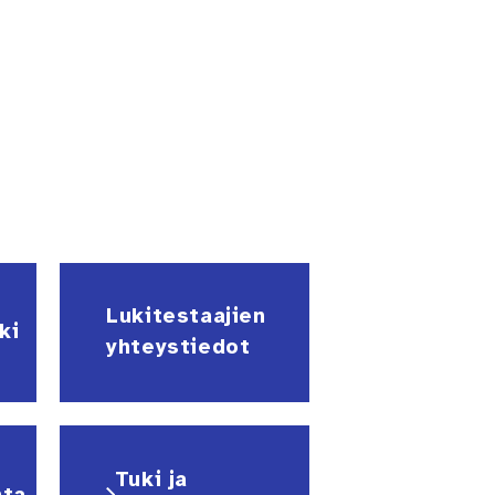
Lukitestaajien
ki
yhteystiedot
Tuki ja