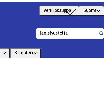
Verkkokauppa
Suomi
Yhteystiedot
Ets
Haku:
ä
Kalenteri