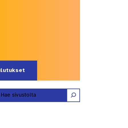
ulutukset
Etsi
Erilaisten oppijoiden liitto ry F
Erilaisten oppijoiden liitto r
Erilaisten oppijoiden liitt
Erilaisten oppijoiden l
Erilaisten oppijoid