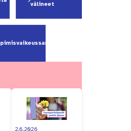
nta
välineet
pimisvaikeussanasto
2.6.2026