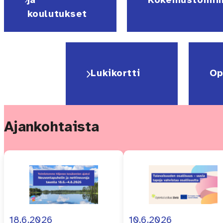
ja
Kokemustoimi
koulutukset
Lukikortti
Op
Ajankohtaista
18.6.2026
10.6.2026