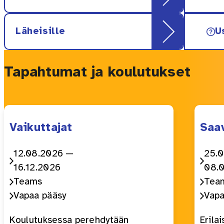
Läheisille
U
Tapahtumat ja koulutukset
Vaikuttajat
Saa
Aika:
Aika:
12.08.2026 —
25.
16.12.2026
08.
Paikka:
Paikk
Teams
Tea
Maksullisuus:
Maksu
Vapaa pääsy
Vapa
Koulutuksessa perehdytään
Erilai