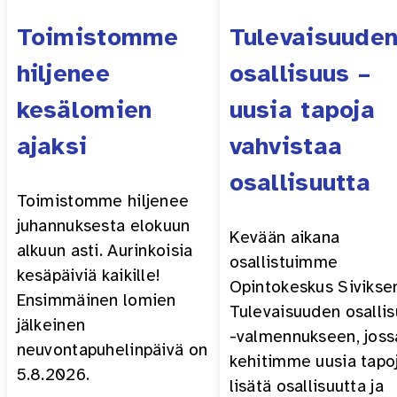
Toimistomme
Tulevaisuude
hiljenee
osallisuus –
kesälomien
uusia tapoja
ajaksi
vahvistaa
osallisuutta
Toimistomme hiljenee
juhannuksesta elokuun
Kevään aikana
alkuun asti. Aurinkoisia
osallistuimme
kesäpäiviä kaikille!
Opintokeskus Sivikse
Ensimmäinen lomien
Tulevaisuuden osalli
jälkeinen
-valmennukseen, joss
neuvontapuhelinpäivä on
kehitimme uusia tapo
5.8.2026.
lisätä osallisuutta ja