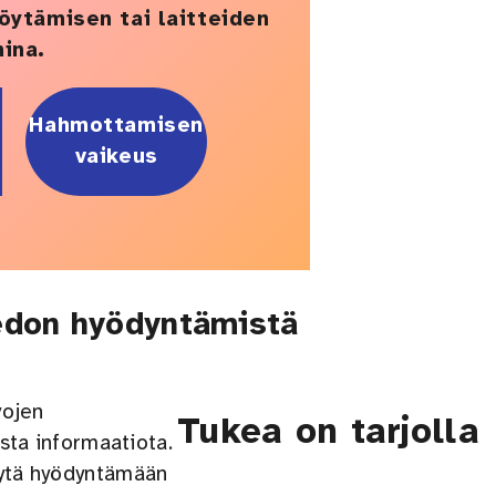
löytämisen tai laitteiden
ina.
Hahmottamisen
vaikeus
edon hyödyntämistä
vojen
Tukea on tarjolla
ista informaatiota.
stytä hyödyntämään