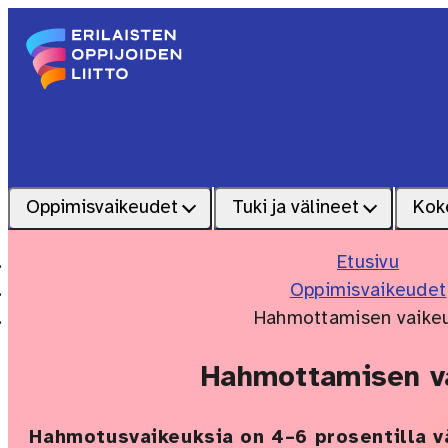
Siirry sisältöön
Etusivu – Erilaisten oppijoiden liitto
Oppimisvaikeudet
Tuki ja välineet
Kok
Etusivu
Oppimisvaikeudet
Hahmottamisen vaike
Hahmottamisen v
Hahmotusvaikeuksia on 4–6 prosentilla v