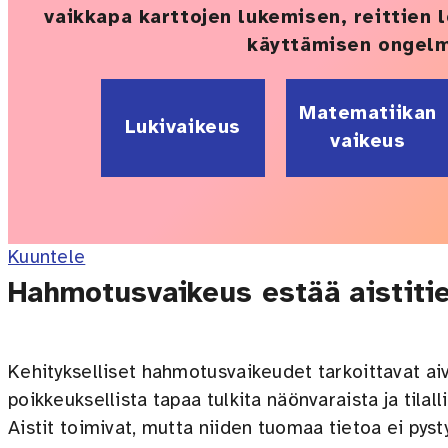
vaikkapa karttojen lukemisen, reittien 
käyttämisen ongelm
Matematiikan
Lukivaikeus
vaikeus
Kuuntele
Hahmotusvaikeus estää aistiti
Kehitykselliset hahmotusvaikeudet tarkoittavat ai
poikkeuksellista tapaa tulkita näönvaraista ja tilall
Aistit toimivat, mutta niiden tuomaa tietoa ei py