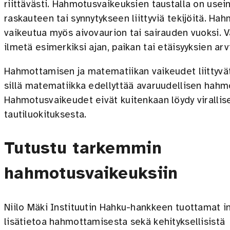
riittävästi. Hahmotusvaikeuksien taustalla on usein 
raskauteen tai synnytykseen liittyviä tekijöitä. Ha
vaikeutua myös aivovaurion tai sairauden vuoksi. 
ilmetä esimerkiksi ajan, paikan tai etäisyyksien ar
Hahmottamisen ja matematiikan vaikeudet liittyvät
sillä matematiikka edellyttää avaruudellisen hahm
Hahmotusvaikeudet eivät kuitenkaan löydy virallis
tautiluokituksesta.
Tutustu tarkemmin
hahmotusvaikeuksiin
Niilo Mäki Instituutin Hahku-hankkeen tuottamat i
lisätietoa hahmottamisesta sekä kehityksellisistä