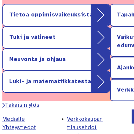
Tietoa oppimisvaikeuksista
Tapah
Tuki ja välineet
Vaiku
edunv
Neuvonta ja ohjaus
Ajank
Luki- ja matematiikkatestaus
Verk
Takaisin ylös
Medialle
Verkkokaupan
Yhteystiedot
tilausehdot