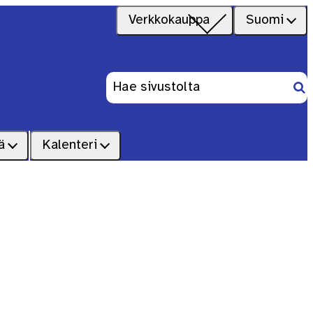
Verkkokauppa
Suomi
Yhteystiedot
Ets
Haku:
ä
Kalenteri