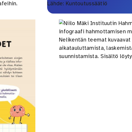
feihin.
Lähde: Kuntoutussäätiö