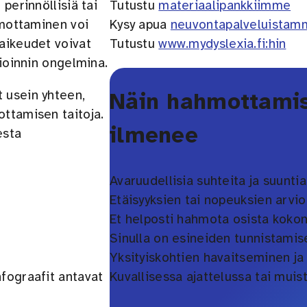
perinnöllisiä tai
Tutustu
materiaalipankkiimme
hmottaminen voi
Kysy apua
neuvontapalveluistam
Vaikeudet voivat
Tutustu
www.mydyslexia.fi:hin
vioinnin ongelmina.
 usein yhteen,
Näin hahmottamis
ottamisen taitoja.
ilmenee
esta
Avaruudellisia suhteita ja suunti
Etäisyyksien tai nopeuksien arvi
Et helposti hahmota osista kokon
Sinulla on esineiden tunnistamis
Yksityiskohtien havaitseminen ja
nfograafit antavat
Kuvallisessa ajattelussa tai muis