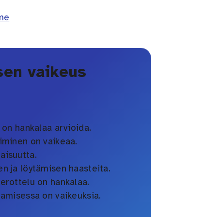
me
en vaikeus
a on hankalaa arvioida.
oiminen on vaikeaa.
aisuutta.
en ja löytämisen haasteita.
 erottelu on hankalaa.
tamisessa on vaikeuksia.