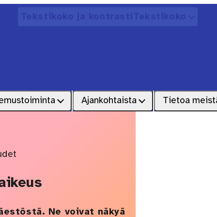
Tekstikoko ja kontrasti
Tekstikoko
Avaa
emustoiminta
Ajankohtaista
Tietoa meist
udet
aikeus
äestöstä. Ne voivat näkyä