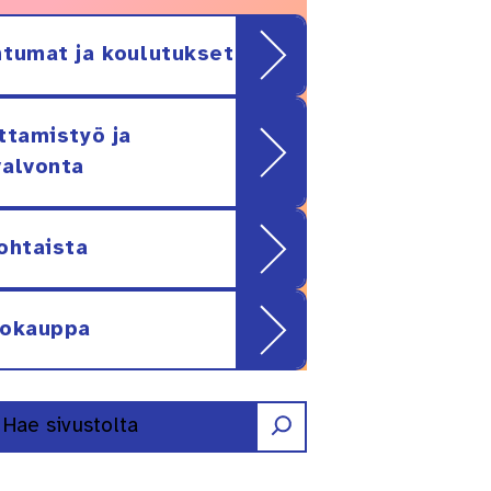
tumat ja koulutukset
ttamistyö ja
alvonta
ohtaista
kokauppa
Etsi