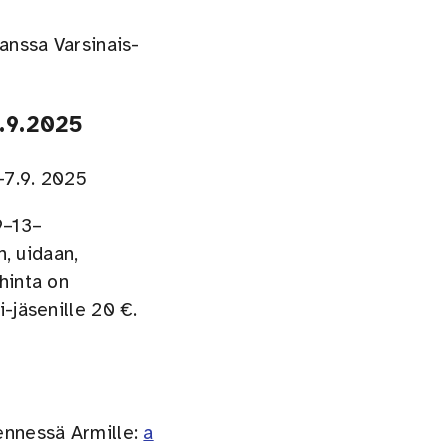
kanssa Varsinais-
7.9.2025
-7.9. 2025
9–13–
n, uidaan,
 hinta on
i-jäsenille 20 €.
mennessä Armille:
a