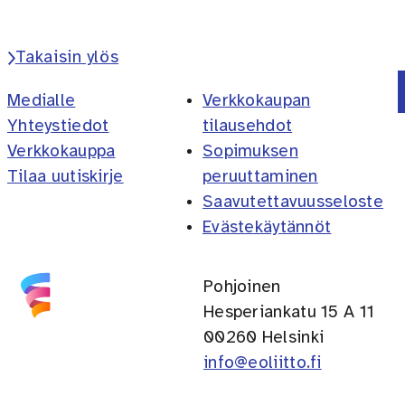
Facebook
Instagram
Takaisin ylös
Medialle
Verkkokaupan
Yhteystiedot
tilausehdot
Verkkokauppa
Sopimuksen
Tilaa uutiskirje
peruuttaminen
Saavutettavuusseloste
Evästekäytännöt
Pohjoinen
Hesperiankatu 15 A 11
00260 Helsinki
info@eoliitto.fi