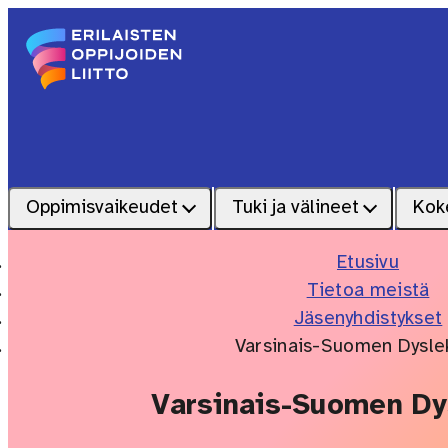
Siirry sisältöön
Etusivu – Erilaisten oppijoiden liitto
Oppimisvaikeudet
Tuki ja välineet
Kok
Etusivu
Tietoa meistä
Jäsenyhdistykset
Varsinais-Suomen Dyslek
Varsinais-Suomen Dy