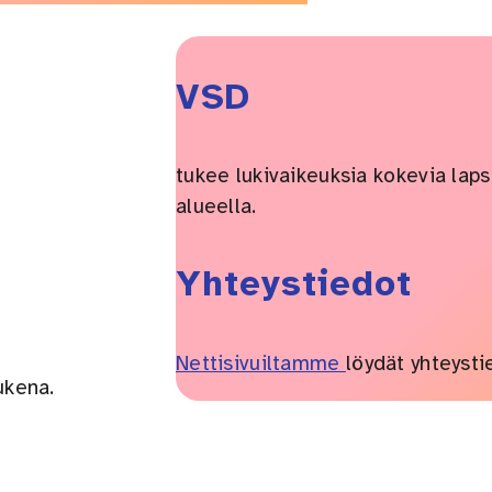
VSD
tukee lukivaikeuksia kokevia laps
alueella.
Yhteystiedot
Nettisivuiltamme
löydät yhteysti
ukena.