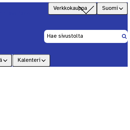
Verkkokauppa
Suomi
Yhteystiedot
Ets
Haku:
ä
Kalenteri