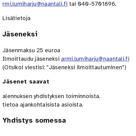
rmi.lumiharju@naantali.fi
tai 040-5701896.
Lisätietoja
Jäseneksi
Jäsenmaksu 25 euroa
Ilmoittaudu jäseneksi
armi.lumiharju@naantali.fi
(Otsikoi viestisi: ”Jäseneksi ilmoittautuminen”)
Jäsenet saavat
alennuksen yhdistyksen toiminnoista.
tietoa ajankohtaisista asioista.
Yhdistys somessa