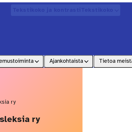
Tekstikoko ja kontrasti
Tekstikoko
Avaa
emustoiminta
Ajankohtaista
Tietoa meist
sia ry
sleksia ry