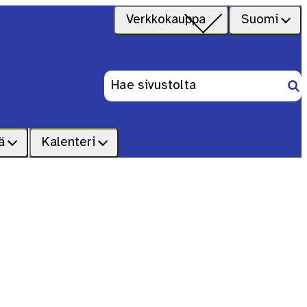
Verkkokauppa
Suomi
Yhteystiedot
Ets
Haku:
ä
Kalenteri