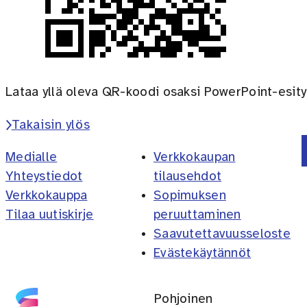
Lataa yllä oleva QR-koodi osaksi PowerPoint-esity
Takaisin ylös
Medialle
Verkkokaupan
Yhteystiedot
tilausehdot
Verkkokauppa
Sopimuksen
Tilaa uutiskirje
peruuttaminen
Saavutettavuusseloste
Evästekäytännöt
Pohjoinen