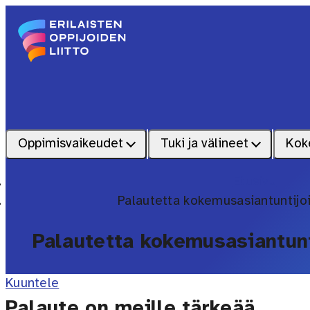
Siirry sisältöön
Etusivu – Erilaisten oppijoiden liitto
Oppimisvaikeudet
Tuki ja välineet
Kok
Etusivu
Palautetta kokemusasiantuntijo
Palautetta kokemusasiantunt
Kuuntele
Palaute on meille tärkeää