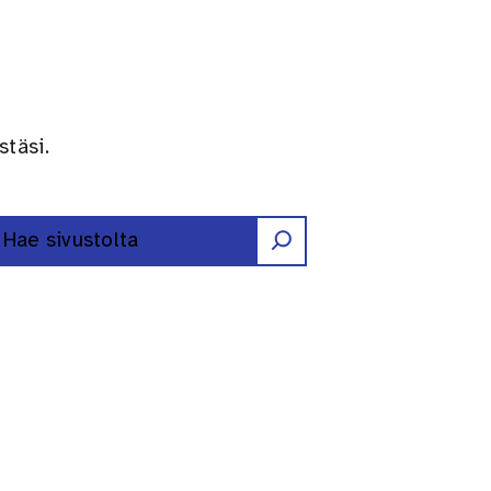
stäsi.
Etsi
Erilaisten oppijoiden liitto ry F
Erilaisten oppijoiden liitto r
Erilaisten oppijoiden liitt
Erilaisten oppijoiden l
Erilaisten oppijoid