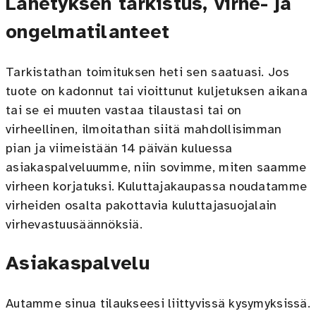
Lähetyksen tarkistus, virhe- ja
ongelmatilanteet
Tarkistathan toimituksen heti sen saatuasi. Jos
tuote on kadonnut tai vioittunut kuljetuksen aikana
tai se ei muuten vastaa tilaustasi tai on
virheellinen, ilmoitathan siitä mahdollisimman
pian ja viimeistään 14 päivän kuluessa
asiakaspalveluumme, niin sovimme, miten saamme
virheen korjatuksi. Kuluttajakaupassa noudatamme
virheiden osalta pakottavia kuluttajasuojalain
virhevastuusäännöksiä.
Asiakaspalvelu
Autamme sinua tilaukseesi liittyvissä kysymyksissä.