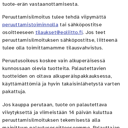
tuote-erän vastaanottamisesta.
Peruuttamisilmoitus tulee tehdä viipymättä
peruuttamistoiminnolla
tai sähköpostitse
osoitteeseen
tilaukset@eoliitto.fi
. Jos teet
peruuttamisilmoituksen sähköpostitse, liitteenä
tulee olla toimittamamme tilausvahvistus.
Peruutusoikeus koskee vain alkuperäisessä
kunnossaan olevia tuotteita. Palautettavien
tuotteiden on oltava alkuperäispakkauksessa,
käyttämättömiä ja hyvin takaisinlähetystä varten
pakattuja.
Jos kauppa perutaan, tuote on palautettava
viivytyksettä ja viimeistään 14 päivän kuluttua
peruuttamisilmoituksen tekemisestä alla