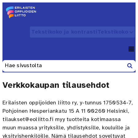
Siirry sisältöön
Etusivu – Erilaisten oppijoiden liitto
Tekstikoko ja kontrasti
Tekstikoko
Avaa
Valikko
Avaa
Etsi
Haku:
Verkkokaupan tilausehdot
Erilaisten oppijoiden liitto ry, y-tunnus 1750534-7,
Pohjoinen Hesperiankatu 15 A 11 00260 Helsinki,
tilaukset@eoliitto.fi myy tuotteita kotimaassa
muun muassa yrityksille, yhdistyksille, kouluille ja
yksityishenkilöille. Nämä tilausehdot soveltuvat