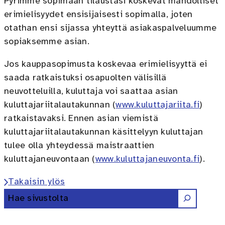
Pyrimme sopimaan tilaustasi koskevat mahdolliset
erimielisyydet ensisijaisesti sopimalla, joten
otathan ensi sijassa yhteyttä asiakaspalveluumme
sopiaksemme asian.
Jos kauppasopimusta koskevaa erimielisyyttä ei
saada ratkaistuksi osapuolten välisillä
neuvotteluilla, kuluttaja voi saattaa asian
kuluttajariitalautakunnan (
www.kuluttajariita.fi
)
ratkaistavaksi. Ennen asian viemistä
kuluttajariitalautakunnan käsittelyyn kuluttajan
tulee olla yhteydessä maistraattien
kuluttajaneuvontaan (
www.kuluttajaneuvonta.fi
).
Takaisin ylös
Etsi