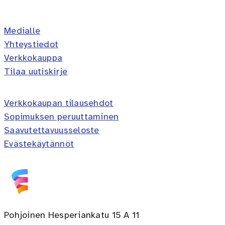
Erilaisten oppijoiden liitto ry 
Erilaisten oppijoiden liitto 
Erilaisten oppijoiden lii
Erilaisten oppijoiden 
Erilaisten oppijoi
Medialle
Yhteystiedot
Verkkokauppa
Tilaa uutiskirje
Verkkokaupan tilausehdot
Sopimuksen peruuttaminen
Saavutettavuusseloste
Evästekäytännöt
Pohjoinen Hesperiankatu 15 A 11