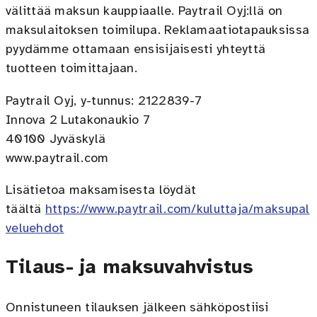
välittää maksun kauppiaalle. Paytrail Oyj:llä on
maksulaitoksen toimilupa. Reklamaatiotapauksissa
pyydämme ottamaan ensisijaisesti yhteyttä
tuotteen toimittajaan.
Paytrail Oyj, y-tunnus: 2122839-7
Innova 2 Lutakonaukio 7
40100 Jyväskylä
www.paytrail.com
Lisätietoa maksamisesta löydät
täältä
https://www.paytrail.com/kuluttaja/maksupal
veluehdot
Tilaus- ja maksuvahvistus
Onnistuneen tilauksen jälkeen sähköpostiisi