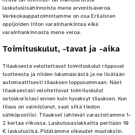
niistä tai toimitus- tai mahdollisista
laskutuslisähinnoista mene arvonlisäveroa.
Verkkokauppatoimintamme on osa Erilaisten
oppijoiden liiton varainhankintaa eikä
varainhankinnasta mene veroa.
Toimituskulut, -tavat ja -aika
Tilauksesta veloitettavat toimituskulut riippuvat
tuotteesta ja niiden lukumäärästä ja ne lisätään
automaattisesti tilauksen loppusummaan. Näet
tilauksestasi veloitettavat toimituskulut
ostoskoristasi ennen kuin hyväksyt tilauksen. Kun
tilaus on valmistunut, saat siitä tiedon
sähköpostiisi. Tilaukset lähtevät varastoltamme 1–
2 kertaa viikossa. Laskutusasiakkailta peritään 10
€ laskutuslisä. Pidätämme oikeudet muutoksiin.