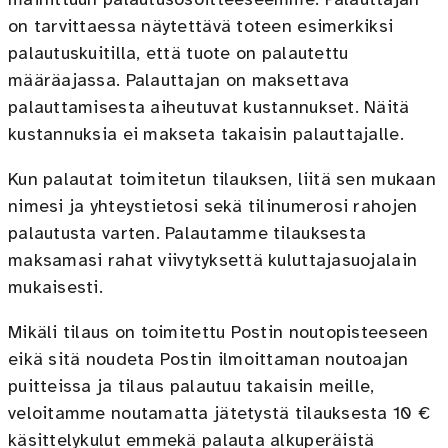
mainittuun palautusosoitteeseemme. Palauttajan
on tarvittaessa näytettävä toteen esimerkiksi
palautuskuitilla, että tuote on palautettu
määräajassa. Palauttajan on maksettava
palauttamisesta aiheutuvat kustannukset. Näitä
kustannuksia ei makseta takaisin palauttajalle.
Kun palautat toimitetun tilauksen, liitä sen mukaan
nimesi ja yhteystietosi sekä tilinumerosi rahojen
palautusta varten. Palautamme tilauksesta
maksamasi rahat viivytyksettä kuluttajasuojalain
mukaisesti.
Mikäli tilaus on toimitettu Postin noutopisteeseen
eikä sitä noudeta Postin ilmoittaman noutoajan
puitteissa ja tilaus palautuu takaisin meille,
veloitamme noutamatta jätetystä tilauksesta 10 €
käsittelykulut emmekä palauta alkuperäistä