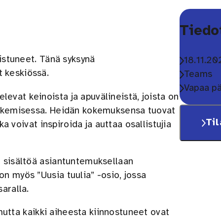
Tiedo
distuneet. Tänä syksynä
Aika:
18.11.2
 keskiössä.
Paikka:
Teams
Maksullis
Vapaa p
evat keinoista ja apuvälineistä, joista on
 tukemisessa. Heidän kokemuksensa tuovat
Til
ka voivat inspiroida ja auttaa osallistujia
t sisältöä asiantuntemuksellaan
n myös ”Uusia tuulia” -osio, jossa
aralla.
, mutta kaikki aiheesta kiinnostuneet ovat