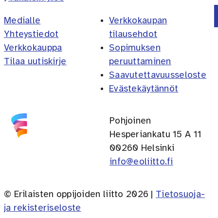
Medialle
Verkkokaupan
Yhteystiedot
tilausehdot
Verkkokauppa
Sopimuksen
Tilaa uutiskirje
peruuttaminen
Saavutettavuusseloste
Evästekäytännöt
Pohjoinen
Hesperiankatu 15 A 11
00260 Helsinki
info@eoliitto.fi
© Erilaisten oppijoiden liitto 2026 |
Tietosuoja-
ja rekisteriseloste