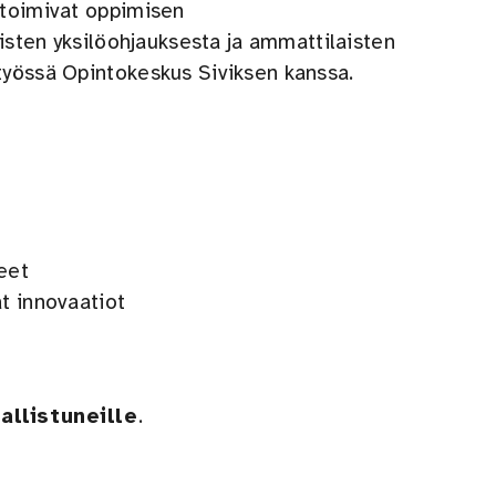
 toimivat oppimisen
uisten yksilöohjauksesta ja ammattilaisten
työssä Opintokeskus Siviksen kanssa.
eet
t innovaatiot
allistuneille
.