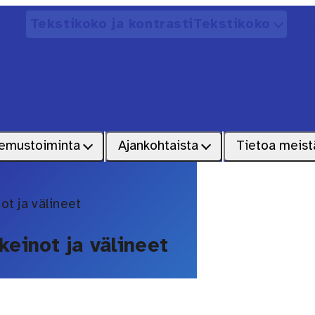
Tekstikoko ja kontrasti
Tekstikoko
Avaa
emustoiminta
Ajankohtaista
Tietoa meist
ot ja välineet
keinot ja välineet