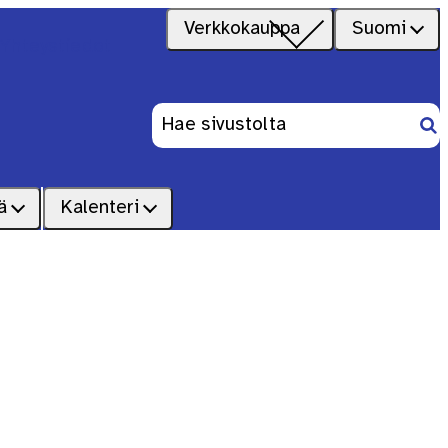
Verkkokauppa
Suomi
Yhteystiedot
Ets
Haku:
ä
Kalenteri