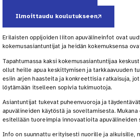
Ilmoittaudu koulutukseen
Erilaisten oppijoiden liiton apuvälineinfot ovat uu
kokemusasiantuntijat ja heidän kokemuksensa ovat
Tapahtumassa kaksi kokemusasiantuntijaa keskustel
ollut heille apua keskittymisen ja tarkkaavuuden
esiin arjen haasteita ja konkreettisia ratkaisuja, jot
löytämään itselleen sopivia tukimuotoja.
Asiantuntijat tukevat puheenvuoroja ja täydentävä
apuvälineiden käytöstä ja soveltamisesta. Mukana o
esitellään tuoreimpia innovaatioita apuvälineiden s
Info on suunnattu erityisesti nuorille ja aikuisille