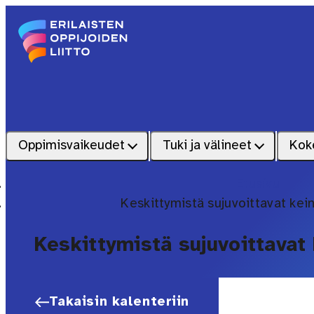
Siirry sisältöön
Etusivu – Erilaisten oppijoiden liitto
Oppimisvaikeudet
Tuki ja välineet
Kok
Etusivu
Keskittymistä sujuvoittavat kein
Keskittymistä sujuvoittavat 
Takaisin kalenteriin