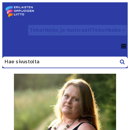
Siirry sisältöön
Etusivu – Erilaisten oppijoiden liitto
Tekstikoko ja kontrasti
Tekstikoko
Avaa
Valikko
Avaa
Etsi
Haku: