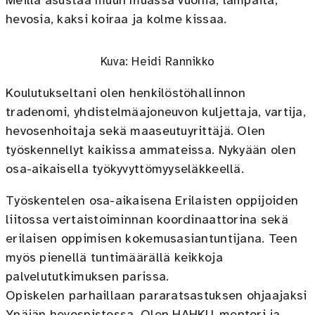
Meillä asustaa muun muassa vuohia, lampaita,
hevosia, kaksi koiraa ja kolme kissaa.
Kuva: Heidi Rannikko
Koulutukseltani olen henkilöstöhallinnon
tradenomi, yhdistelmäajoneuvon kuljettaja, vartija,
hevosenhoitaja sekä maaseutuyrittäjä. Olen
työskennellyt kaikissa ammateissa. Nykyään olen
osa-aikaisella työkyvyttömyyseläkkeellä.
Työskentelen osa-aikaisena Erilaisten oppijoiden
liitossa vertaistoiminnan koordinaattorina sekä
erilaisen oppimisen kokemusasiantuntijana. Teen
myös pienellä tuntimäärällä keikkoja
palvelututkimuksen parissa.
Opiskelen parhaillaan pararatsastuksen ohjaajaksi