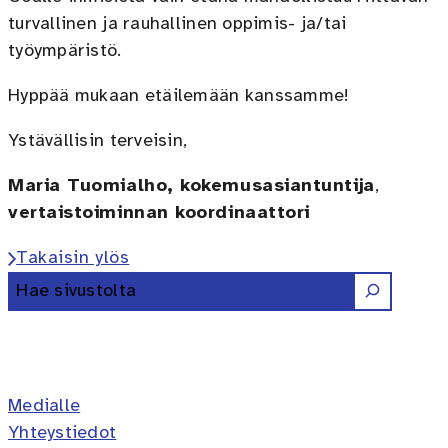
turvallinen ja rauhallinen oppimis- ja/tai
työympäristö.
Hyppää mukaan etäilemään kanssamme!
Ystävällisin terveisin,
Maria Tuomialho, kokemusasiantuntija
,
vertaistoiminnan koordinaattori
Takaisin ylös
Etsi
Erilaisten oppijoiden liitto ry 
Erilaisten oppijoiden liitto 
Erilaisten oppijoiden lii
Erilaisten oppijoiden 
Erilaisten oppijoi
Medialle
Yhteystiedot