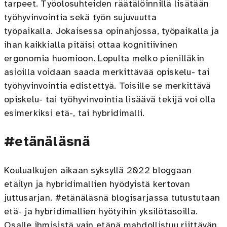
tarpeet. Työolosuhteiden räätälöinnillä lisätään
työhyvinvointia sekä työn sujuvuutta
työpaikalla. Jokaisessa opinahjossa, työpaikalla ja
ihan kaikkialla pitäisi ottaa kognitiivinen
ergonomia huomioon. Lopulta melko pienilläkin
asioilla voidaan saada merkittävää opiskelu- tai
työhyvinvointia edistettyä. Toisille se merkittävä
opiskelu- tai työhyvinvointia lisäävä tekijä voi olla
esimerkiksi etä-, tai hybridimalli.
#etänäläsnä
Koulualkujen aikaan syksyllä 2022 bloggaan
etäilyn ja hybridimallien hyödyistä kertovan
juttusarjan. #etänäläsnä blogisarjassa tutustutaan
etä- ja hybridimallien hyötyihin yksilötasoilla.
Osalle ihmisistä vain etänä mahdollistuu riittävän