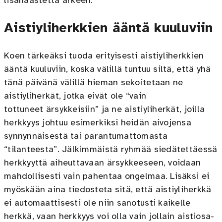
lisähaastetta arkeen.
Aistiyliherkkien ääntä kuuluviin
Koen tärkeäksi tuoda erityisesti aistiyliherkkien
ääntä kuuluviin, koska välillä tuntuu siltä, että yhä
tänä päivänä välillä hieman sekoitetaan ne
aistiyliherkät, jotka eivät ole “vain
tottuneet ärsykkeisiin” ja ne aistiyliherkät, joilla
herkkyys johtuu esimerkiksi heidän aivojensa
synnynnäisestä tai parantumattomasta
“tilanteesta”. Jälkimmäistä ryhmää siedätettäessä
herkkyyttä aiheuttavaan ärsykkeeseen, voidaan
mahdollisesti vain pahentaa ongelmaa. Lisäksi ei
myöskään aina tiedosteta sitä, että aistiyliherkkä
ei automaattisesti ole niin sanotusti kaikelle
herkkä, vaan herkkyys voi olla vain jollain aistiosa-