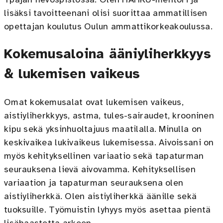
Ypäjän hevospistossa. Olen HAHKU-mentori ja
lisäksi tavoitteenani olisi suorittaa ammatillisen
opettajan koulutus Oulun ammattikorkeakoulussa.
Kokemusaloina ääniyliherkkyys
& lukemisen vaikeus
Omat kokemusalat ovat lukemisen vaikeus,
aistiyliherkkyys, astma, tules-sairaudet, krooninen
kipu sekä yksinhuoltajuus maatilalla. Minulla on
keskivaikea lukivaikeus lukemisessa. Aivoissani on
myös kehityksellinen variaatio sekä tapaturman
seurauksena lievä aivovamma. Kehityksellisen
variaation ja tapaturman seurauksena olen
aistiyliherkkä. Olen aistiyliherkkä äänille sekä
tuoksuille. Työmuistin lyhyys myös asettaa pientä