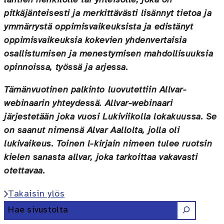
lähtien henkilölle tai yhteisölle, joka on
pitkäjänteisesti ja merkittävästi lisännyt tietoa ja
ymmärrystä oppimisvaikeuksista ja edistänyt
oppimisvaikeuksia kokevien yhdenvertaisia
osallistumisen ja menestymisen mahdollisuuksia
opinnoissa, työssä ja arjessa.
Tämänvuotinen palkinto luovutettiin Allvar-
webinaarin yhteydessä. Allvar-webinaari
järjestetään joka vuosi Lukiviikolla lokakuussa. Se
on saanut nimensä Alvar Aallolta, jolla oli
lukivaikeus. Toinen l-kirjain nimeen tulee ruotsin
kielen sanasta allvar, joka tarkoittaa vakavasti
otettavaa.
Takaisin ylös
Etsi