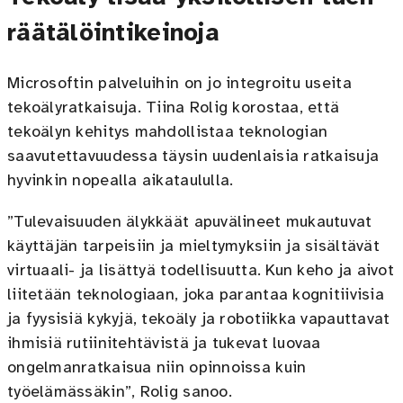
räätälöintikeinoja
Microsoftin palveluihin on jo integroitu useita
tekoälyratkaisuja. Tiina Rolig korostaa, että
tekoälyn kehitys mahdollistaa teknologian
saavutettavuudessa täysin uudenlaisia ratkaisuja
hyvinkin nopealla aikataululla.
”Tulevaisuuden älykkäät apuvälineet mukautuvat
käyttäjän tarpeisiin ja mieltymyksiin ja sisältävät
virtuaali- ja lisättyä todellisuutta. Kun keho ja aivot
liitetään teknologiaan, joka parantaa kognitiivisia
ja fyysisiä kykyjä, tekoäly ja robotiikka vapauttavat
ihmisiä rutiinitehtävistä ja tukevat luovaa
ongelmanratkaisua niin opinnoissa kuin
työelämässäkin”, Rolig sanoo.