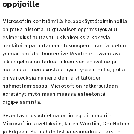
oppijoille
Microsoftin kehittämillä helppokäyttötoiminnoilla
on pitkä historia. Digitaaliset oppimistyökalut
esimerkiksi auttavat lukivaikeuksia kokevia
henkilöitä parantamaan lukunopeuttaan ja luetun
ymmärtämistä. Immersive Reader eli syventävä
lukuohjelma on tärkeä lukemisen apuväline ja
matemaattinen avustaja hyvä työkalu niille, joilla
on vaikeuksia numeroiden ja yhtälöiden
hahmottamisessa. Microsoft on ratkaisuillaan
edistänyt myös muun muassa esteetöntä
digipelaamista.
Syventävä lukuohjelma on integroitu moniin
Microsoftin sovelluksiin, kuten Wordiin, OneNoteen
ja Edgeen. Se mahdollistaa esimerkiksi tekstin