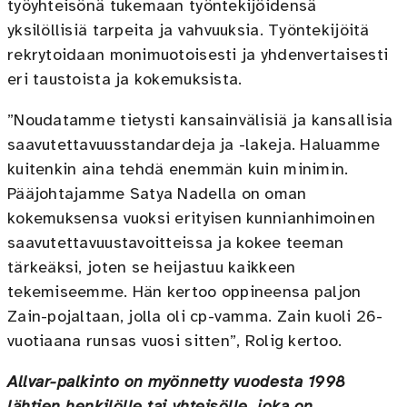
työyhteisönä tukemaan työntekijöidensä
yksilöllisiä tarpeita ja vahvuuksia. Työntekijöitä
rekrytoidaan monimuotoisesti ja yhdenvertaisesti
eri taustoista ja kokemuksista.
”Noudatamme tietysti kansainvälisiä ja kansallisia
saavutettavuusstandardeja ja -lakeja. Haluamme
kuitenkin aina tehdä enemmän kuin minimin.
Pääjohtajamme Satya Nadella on oman
kokemuksensa vuoksi erityisen kunnianhimoinen
saavutettavuustavoitteissa ja kokee teeman
tärkeäksi, joten se heijastuu kaikkeen
tekemiseemme. Hän kertoo oppineensa paljon
Zain-pojaltaan, jolla oli cp-vamma. Zain kuoli 26-
vuotiaana runsas vuosi sitten”, Rolig kertoo.
Allvar-palkinto on myönnetty vuodesta 1998