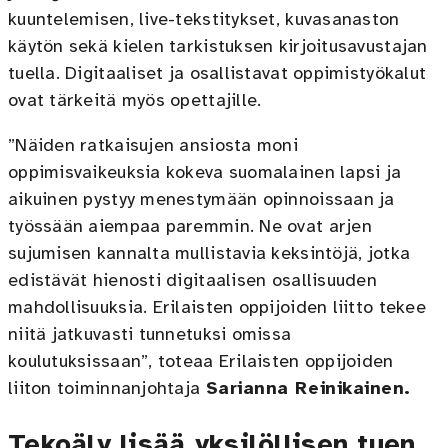
kuuntelemisen, live-tekstitykset, kuvasanaston
käytön sekä kielen tarkistuksen kirjoitusavustajan
tuella. Digitaaliset ja osallistavat oppimistyökalut
ovat tärkeitä myös opettajille.
”Näiden ratkaisujen ansiosta moni
oppimisvaikeuksia kokeva suomalainen lapsi ja
aikuinen pystyy menestymään opinnoissaan ja
työssään aiempaa paremmin. Ne ovat arjen
sujumisen kannalta mullistavia keksintöjä, jotka
edistävät hienosti digitaalisen osallisuuden
mahdollisuuksia. Erilaisten oppijoiden liitto tekee
niitä jatkuvasti tunnetuksi omissa
koulutuksissaan”, toteaa Erilaisten oppijoiden
liiton toiminnanjohtaja
Sarianna Reinikainen.
Tekoäly lisää yksilöllisen tuen