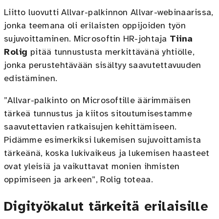
Liitto luovutti Allvar-palkinnon Allvar-webinaarissa,
jonka teemana oli erilaisten oppijoiden työn
sujuvoittaminen. Microsoftin HR-johtaja
Tiina
Rolig
pitää tunnustusta merkittävänä yhtiölle,
jonka perustehtävään sisältyy saavutettavuuden
edistäminen.
”Allvar-palkinto on Microsoftille äärimmäisen
tärkeä tunnustus ja kiitos sitoutumisestamme
saavutettavien ratkaisujen kehittämiseen.
Pidämme esimerkiksi lukemisen sujuvoittamista
tärkeänä, koska lukivaikeus ja lukemisen haasteet
ovat yleisiä ja vaikuttavat monien ihmisten
oppimiseen ja arkeen”, Rolig toteaa.
Digityökalut tärkeitä erilaisille