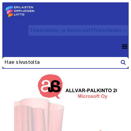
Siirry sisältöön
Etusivu – Erilaisten oppijoiden liitto
Tekstikoko ja kontrasti
Tekstikoko
Avaa
Valikko
Avaa
Etsi
Haku: