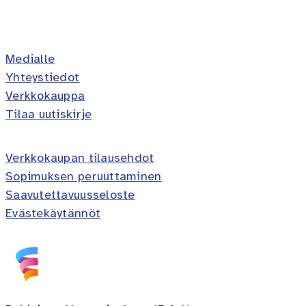
Erilaisten oppijoiden liitto ry 
Erilaisten oppijoiden liitto 
Erilaisten oppijoiden lii
Erilaisten oppijoiden 
Erilaisten oppijoi
Medialle
Yhteystiedot
Verkkokauppa
Tilaa uutiskirje
Verkkokaupan tilausehdot
Sopimuksen peruuttaminen
Saavutettavuusseloste
Evästekäytännöt