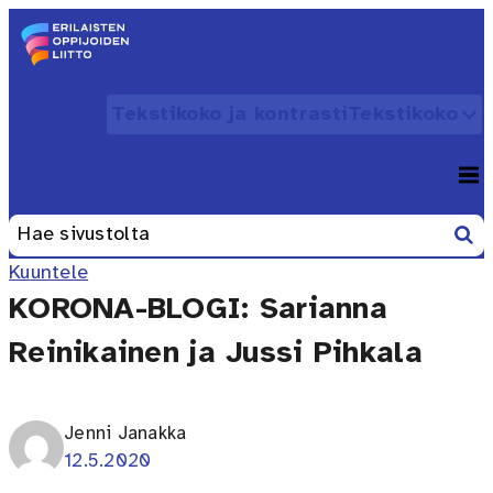
Siirry sisältöön
Etusivu – Erilaisten oppijoiden liitto
Tekstikoko ja kontrasti
Tekstikoko
Avaa
Valikko
Avaa
Etsi
Haku:
Kuuntele
KORONA-BLOGI: Sarianna
Reinikainen ja Jussi Pihkala
Jenni Janakka
12.5.2020