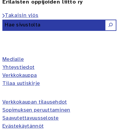
Erilaisten oppijoiden liitto ry
Takaisin ylös
Etsi
Erilaisten oppijoiden liitto ry 
Erilaisten oppijoiden liitto 
Erilaisten oppijoiden lii
Erilaisten oppijoiden 
Erilaisten oppijoi
Medialle
Yhteystiedot
Verkkokauppa
Tilaa uutiskirje
Verkkokaupan tilausehdot
Sopimuksen peruuttaminen
Saavutettavuusseloste
Evästekäytännöt