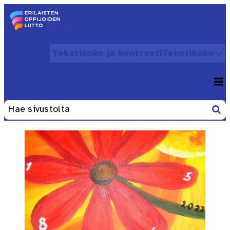
Siirry sisältöön
Etusivu – Erilaisten oppijoiden liitto
Tekstikoko ja kontrasti
Tekstikoko
Avaa
Valikko
Avaa
Etsi
Haku: