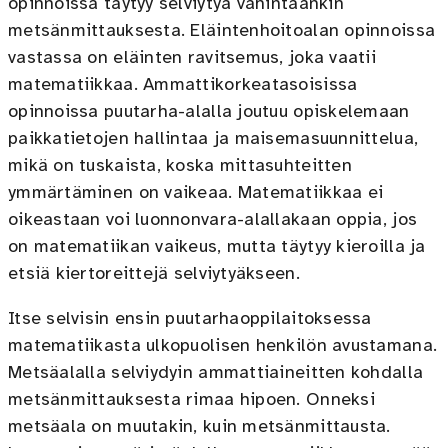
opinnoissa täytyy selviytyä vähintäänkin
metsänmittauksesta. Eläintenhoitoalan opinnoissa
vastassa on eläinten ravitsemus, joka vaatii
matematiikkaa. Ammattikorkeatasoisissa
opinnoissa puutarha-alalla joutuu opiskelemaan
paikkatietojen hallintaa ja maisemasuunnittelua,
mikä on tuskaista, koska mittasuhteitten
ymmärtäminen on vaikeaa. Matematiikkaa ei
oikeastaan voi luonnonvara-alallakaan oppia, jos
on matematiikan vaikeus, mutta täytyy kieroilla ja
etsiä kiertoreittejä selviytyäkseen.
Itse selvisin ensin puutarhaoppilaitoksessa
matematiikasta ulkopuolisen henkilön avustamana.
Metsäalalla selviydyin ammattiaineitten kohdalla
metsänmittauksesta rimaa hipoen. Onneksi
metsäala on muutakin, kuin metsänmittausta.