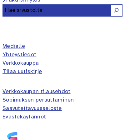
Takaisin ylös
Etsi
Erilaisten oppijoiden liitto ry 
Erilaisten oppijoiden liitto 
Erilaisten oppijoiden lii
Erilaisten oppijoiden 
Erilaisten oppijoi
Medialle
Yhteystiedot
Verkkokauppa
Tilaa uutiskirje
Verkkokaupan tilausehdot
Sopimuksen peruuttaminen
Saavutettavuusseloste
Evästekäytännöt