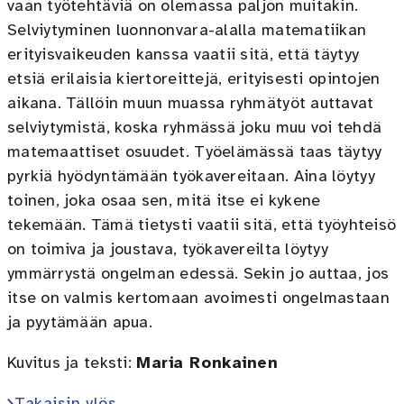
vaan työtehtäviä on olemassa paljon muitakin.
Selviytyminen luonnonvara-alalla matematiikan
erityisvaikeuden kanssa vaatii sitä, että täytyy
etsiä erilaisia kiertoreittejä, erityisesti opintojen
aikana. Tällöin muun muassa ryhmätyöt auttavat
selviytymistä, koska ryhmässä joku muu voi tehdä
matemaattiset osuudet. Työelämässä taas täytyy
pyrkiä hyödyntämään työkavereitaan. Aina löytyy
toinen, joka osaa sen, mitä itse ei kykene
tekemään. Tämä tietysti vaatii sitä, että työyhteisö
on toimiva ja joustava, työkavereilta löytyy
ymmärrystä ongelman edessä. Sekin jo auttaa, jos
itse on valmis kertomaan avoimesti ongelmastaan
ja pyytämään apua.
Kuvitus ja teksti:
Maria Ronkainen