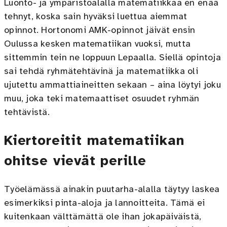
Luonto- ja ympäristöalalla matematiikkaa en enää
tehnyt, koska sain hyväksi luettua aiemmat
opinnot. Hortonomi AMK-opinnot jäivät ensin
Oulussa kesken matematiikan vuoksi, mutta
sittemmin tein ne loppuun Lepaalla. Siellä opintoja
sai tehdä ryhmätehtävinä ja matematiikka oli
ujutettu ammattiaineitten sekaan – aina löytyi joku
muu, joka teki matemaattiset osuudet ryhmän
tehtävistä.
Kiertoreitit matematiikan
ohitse vievät perille
Työelämässä ainakin puutarha-alalla täytyy laskea
esimerkiksi pinta-aloja ja lannoitteita. Tämä ei
kuitenkaan välttämättä ole ihan jokapäiväistä,