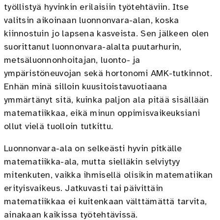
työllistyä hyvinkin erilaisiin työtehtäviin. Itse
valitsin aikoinaan luonnonvara-alan, koska
kiinnostuin jo lapsena kasveista. Sen jälkeen olen
suorittanut luonnonvara-alalta puutarhurin,
metsäluonnonhoitajan, luonto- ja
ympäristöneuvojan sekä hortonomi AMK-tutkinnot.
Enhän minä silloin kuusitoistavuotiaana
ymmärtänyt sitä, kuinka paljon ala pitää sisällään
matematiikkaa, eikä minun oppimisvaikeuksiani
ollut vielä tuolloin tutkittu.
Luonnonvara-ala on selkeästi hyvin pitkälle
matematiikka-ala, mutta sielläkin selviytyy
mitenkuten, vaikka ihmisellä olisikin matematiikan
erityisvaikeus. Jatkuvasti tai päivittäin
matematiikkaa ei kuitenkaan välttämättä tarvita,
ainakaan kaikissa työtehtävissä.