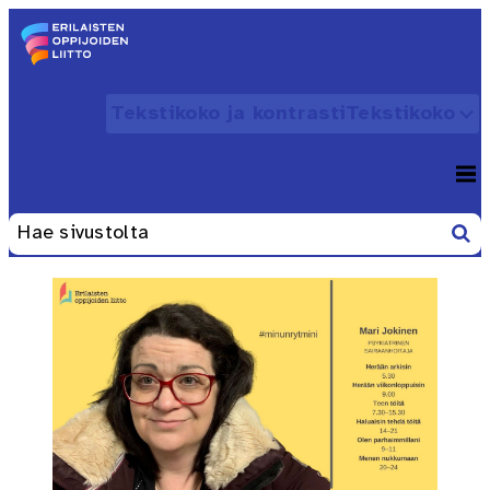
Siirry sisältöön
Etusivu – Erilaisten oppijoiden liitto
Tekstikoko ja kontrasti
Tekstikoko
Avaa
Valikko
Avaa
Etsi
Haku: