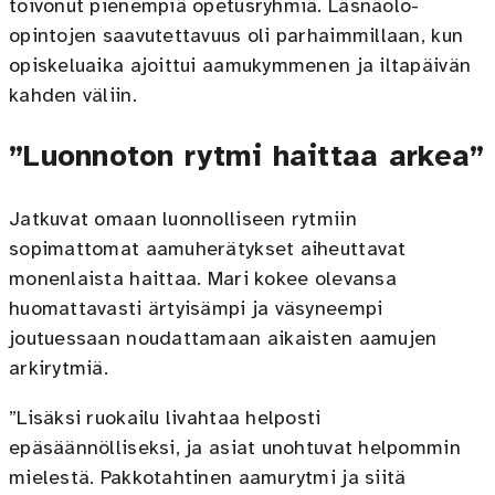
toivonut pienempiä opetusryhmiä. Läsnäolo-
opintojen saavutettavuus oli parhaimmillaan, kun
opiskeluaika ajoittui aamukymmenen ja iltapäivän
kahden väliin.
”Luonnoton rytmi haittaa arkea”
Jatkuvat omaan luonnolliseen rytmiin
sopimattomat aamuherätykset aiheuttavat
monenlaista haittaa. Mari kokee olevansa
huomattavasti ärtyisämpi ja väsyneempi
joutuessaan noudattamaan aikaisten aamujen
arkirytmiä.
”Lisäksi ruokailu livahtaa helposti
epäsäännölliseksi, ja asiat unohtuvat helpommin
mielestä. Pakkotahtinen aamurytmi ja siitä