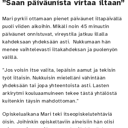
”Saan päiväunista virtaa iltaan”
Mari pyrkii ottamaan pienet päiväunet iltapäivällä
puoli viiden aikoihin. Mikäli noin 45 minuutin
päiväunet onnistuvat, vireystila jatkuu illalla
kahdeksaan yhdeksään asti. Nukkumaan hän
menee vaihtelevasti iltakahdeksan ja puolenyön
välillä.
”Jos voisin itse valita, lepäisin aamut ja tekisin
työt iltaisin. Nukkuisin mielelläni vähintään
yhdeksään tai jopa yhteentoista asti. Lasten
arkirytmi kouluaamuineen tekee tästä yhtälöstä
kuitenkin täysin mahdottoman.”
Opiskeluaikana Mari teki itseopiskelutehtäviä
öisin. Joihinkin opiskeltaviin aineisiin hän olisi