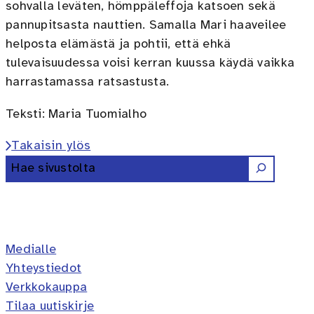
sohvalla leväten, hömppäleffoja katsoen sekä
pannupitsasta nauttien. Samalla Mari haaveilee
helposta elämästä ja pohtii, että ehkä
tulevaisuudessa voisi kerran kuussa käydä vaikka
harrastamassa ratsastusta.
Teksti: Maria Tuomialho
Takaisin ylös
Etsi
Erilaisten oppijoiden liitto ry 
Erilaisten oppijoiden liitto 
Erilaisten oppijoiden lii
Erilaisten oppijoiden 
Erilaisten oppijoi
Medialle
Yhteystiedot
Verkkokauppa
Tilaa uutiskirje