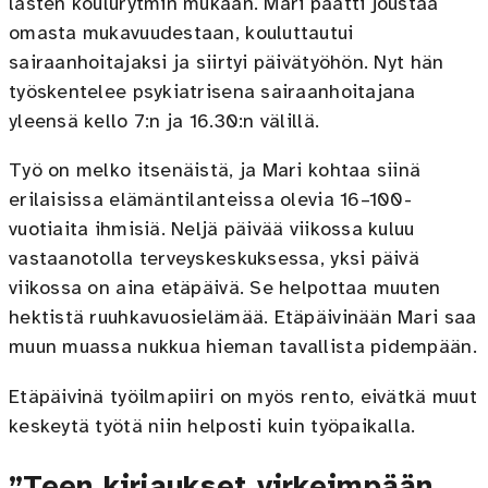
lasten koulurytmin mukaan. Mari päätti joustaa
omasta mukavuudestaan, kouluttautui
sairaanhoitajaksi ja siirtyi päivätyöhön. Nyt hän
työskentelee psykiatrisena sairaanhoitajana
yleensä kello 7:n ja 16.30:n välillä.
Työ on melko itsenäistä, ja Mari kohtaa siinä
erilaisissa elämäntilanteissa olevia 16–100-
vuotiaita ihmisiä. Neljä päivää viikossa kuluu
vastaanotolla terveyskeskuksessa, yksi päivä
viikossa on aina etäpäivä. Se helpottaa muuten
hektistä ruuhkavuosielämää. Etäpäivinään Mari saa
muun muassa nukkua hieman tavallista pidempään.
Etäpäivinä työilmapiiri on myös rento, eivätkä muut
keskeytä työtä niin helposti kuin työpaikalla.
”Teen kirjaukset virkeimpään