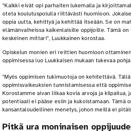
”Kaikki eivät opi parhaiten lukemalla ja kirjoittamal
oteta koulutuspolulla riittävästi huomioon. Jokaise
oppia uutta, kehittyä ja kehittää itseään. Se on ma
elämänvaiheissa kaikenlaisille oppijoille. Tämä on t
keskeinen mittari”, Luukkainen korostaa.
Opiskelun monien eri reittien huomioon ottaminen 
oppimisessa luo Luukkaisen mukaan tukevaa pohjaa
”Myös oppimisen tukimuotoja on kehitettävä. Tällä
oppimisvaikeuksien tunnistamisessa että oppimisen
Korostamme aivan liikaa kovia arvoja ja kilpailua, 
potentiaali ei pääse esiin ja kukoistamaan. Tämä o
kansantaloudellinen menetys, johon meillä ei pitäis
Pitkä ura moninaisen oppijuude