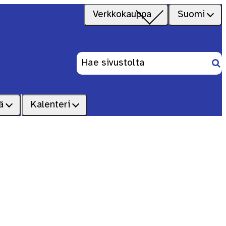
Verkkokauppa
Suomi
Yhteystiedot
Ets
Haku:
ä
Kalenteri