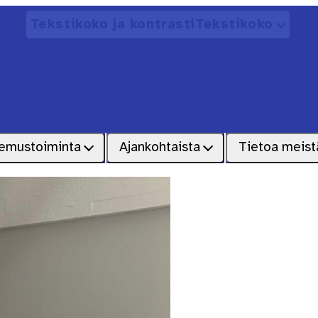
Tekstikoko ja kontrasti
Tekstikoko
Avaa
emustoiminta
Ajankohtaista
Tietoa meist