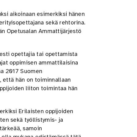
tuksi aikoinaan esimerkiksi hänen
erityisopettajana sekä rehtorina.
ään Opetusalan Ammattijärjestö
esti opettajia tai opettamista
tajat oppimisen ammattilaisina
onna 2017 Suomen
ä, että hän on toiminnallaan
 oppijoiden liiton toimintaa hän
erkiksi Erilaisten oppijoiden
ten sekä työllistymis- ja
tärkeää, samoin