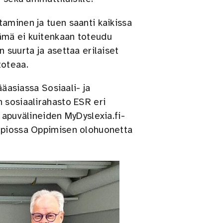
aminen ja tuen saanti kaikissa
ämä ei kuitenkaan toteudu
 suurta ja asettaa erilaiset
toteaa.
ääasiassa Sosiaali- ja
 sosiaalirahasto ESR eri
 apuvälineiden MyDyslexia.fi-
uopiossa Oppimisen olohuonetta