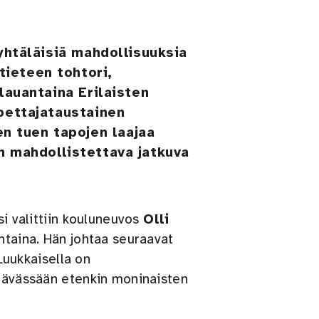
 yhtäläisiä mahdollisuuksia
tieteen tohtori,
 lauantaina Erilaisten
opettajataustainen
n tuen tapojen laajaa
n mahdollistettava jatkuva
si valittiin kouluneuvos
Olli
ntaina. Hän johtaa seuraavat
 Luukkaisella on
htävässään etenkin moninaisten