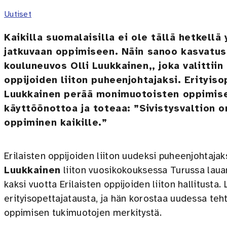
Uutiset
Kaikilla suomalaisilla ei ole tällä hetkellä
jatkuvaan oppimiseen. Näin sanoo kasvatus
kouluneuvos Olli Luukkainen,, joka valittiin
oppijoiden liiton puheenjohtajaksi. Erityis
Luukkainen perää monimuotoisten oppimise
käyttöönottoa ja toteaa: ”Sivistysvaltion o
oppiminen kaikille.”
Erilaisten oppijoiden liiton uudeksi puheenjohtajak
Luukkainen
liiton vuosikokouksessa Turussa laua
kaksi vuotta Erilaisten oppijoiden liiton hallitusta.
erityisopettajatausta, ja hän korostaa uudessa te
oppimisen tukimuotojen merkitystä.