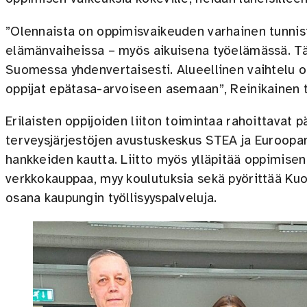
”Olennaista on oppimisvaikeuden varhainen tunnist
elämänvaiheissa – myös aikuisena työelämässä. T
Suomessa yhdenvertaisesti. Alueellinen vaihtelu on
oppijat epätasa-arvoiseen asemaan”, Reinikainen 
Erilaisten oppijoiden liiton toimintaa rahoittavat p
terveysjärjestöjen avustuskeskus STEA ja Euroopan
hankkeiden kautta. Liitto myös ylläpitää oppimisen
verkkokauppaa, myy koulutuksia sekä pyörittää K
osana kaupungin työllisyyspalveluja.