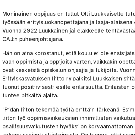
Moninainen oppijuus on tullut Olli Luukkaiselle tu
työssään erityisluokanopettajana ja laaja-alaisena 
Vuonna 2022 Luukkainen jäi eläkkeelle tehtäväst
OAJ:n puheenjohtajana.
Hän on aina korostanut, että koulu ei ole ensisijais
vaan oppimista ja oppijoita varten, vaikkakin opet
ovat keskeisiä opiskelun ohjaajia ja tukijoita. Vu
Erityiskasvatuksen liitto ry palkitsi Luukkaisen siit
tuonut positiivisesti esille erilaisuutta. Erilaisten
tuntee pitkältä ajalta.
”Pidän liiton tekemää työtä erittäin tärkeänä. Esim
liiton työ oppimisvaikeuksien inhimillisten vaikutus
osallisuusvaikutusten hyväksi on korvaamattoman 