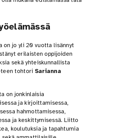
n olla mukana edistämässä tätä
työelämässä
a on jo yli 20 vuotta lisännyt
tänyt erilaisten oppijoiden
ksia sekä yhteiskunnallista
ieteen tohtori
Sarianna
a on jonkinlaisia
sessa ja kirjoittamisessa,
isessa hahmottamisessa,
sa ja keskittymisessä. Liitto
kea, koulutuksia ja tapahtumia
 sekä ammattilaisille.