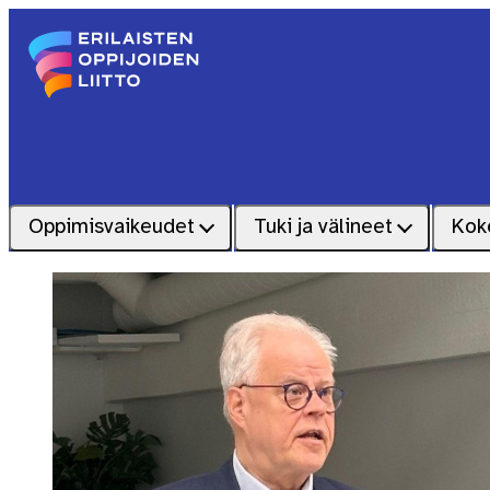
Siirry sisältöön
Etusivu – Erilaisten oppijoiden liitto
Oppimisvaikeudet
Tuki ja välineet
Kok