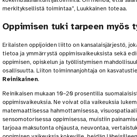
kokemusasiantuntijatoiminta. On hienoa, että saa
merkityksellistä toimintaa”, Luukkainen toteaa.
Oppimisen tuki tarpeen myös 
Erilaisten oppijoiden liitto on kansalaisjärjestö, jok
tietoa ja ymmärrystä oppimisvaikeuksista sekä edis
oppimisen, opiskelun ja työllistymisen mahdollisuu
osallisuutta. Liiton toiminnanjohtaja on kasvatust
Reinikainen
.
Reinikaisen mukaan 10–20 prosentilla suomalaisist
oppimisvaikeuksia. Ne voivat olla vaikeuksia lukemi
matemaattisessa hahmottamisessa, visuospatiaal
sensomotorisessa oppimisessa, muistiin painamises
tarjoaa maksutonta ohjausta, neuvontaa, vertaistu
oppimisen vaikeuksia kokeville, heidän läheisilleen