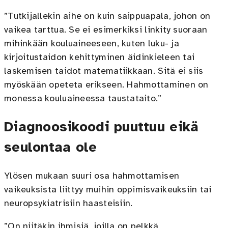
”Tutkijallekin aihe on kuin saippuapala, johon on
vaikea tarttua. Se ei esimerkiksi linkity suoraan
mihinkään kouluaineeseen, kuten luku- ja
kirjoitustaidon kehittyminen äidinkieleen tai
laskemisen taidot matematiikkaan. Sitä ei siis
myöskään opeteta erikseen. Hahmottaminen on
monessa kouluaineessa taustataito.”
Diagnoosikoodi puuttuu eikä
seulontaa ole
Ylösen mukaan suuri osa hahmottamisen
vaikeuksista liittyy muihin oppimisvaikeuksiin tai
neuropsykiatrisiin haasteisiin.
”On niitäkin ihmisiä, joilla on pelkkä