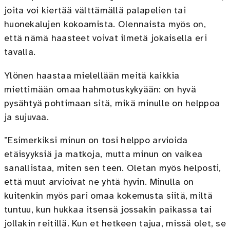
joita voi kiertää välttämällä palapelien tai
huonekalujen kokoamista. Olennaista myös on,
että nämä haasteet voivat ilmetä jokaisella eri
tavalla.
Ylönen haastaa mielellään meitä kaikkia
miettimään omaa hahmotuskykyään: on hyvä
pysähtyä pohtimaan sitä, mikä minulle on helppoa
ja sujuvaa.
”Esimerkiksi minun on tosi helppo arvioida
etäisyyksiä ja matkoja, mutta minun on vaikea
sanallistaa, miten sen teen. Oletan myös helposti,
että muut arvioivat ne yhtä hyvin. Minulla on
kuitenkin myös pari omaa kokemusta siitä, miltä
tuntuu, kun hukkaa itsensä jossakin paikassa tai
jollakin reitillä. Kun et hetkeen tajua, missä olet, se