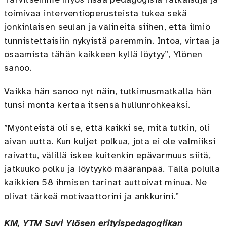
Tarvitsemme myös lisää pedagogisia ratkaisuja ja
toimivaa interventioperusteista tukea sekä
jonkinlaisen seulan ja välineitä siihen, että ilmiö
tunnistettaisiin nykyistä paremmin. Intoa, virtaa ja
osaamista tähän kaikkeen kyllä löytyy”, Ylönen
sanoo.
Vaikka hän sanoo nyt näin, tutkimusmatkalla hän
tunsi monta kertaa itsensä hullunrohkeaksi.
”Myönteistä oli se, että kaikki se, mitä tutkin, oli
aivan uutta. Kun kuljet polkua, jota ei ole valmiiksi
raivattu, välillä iskee kuitenkin epävarmuus siitä,
jatkuuko polku ja löytyykö määränpää. Tällä polulla
kaikkien 58 ihmisen tarinat auttoivat minua. Ne
olivat tärkeä motivaattorini ja ankkurini.”
KM, YTM Suvi Ylösen erityispedagogiikan