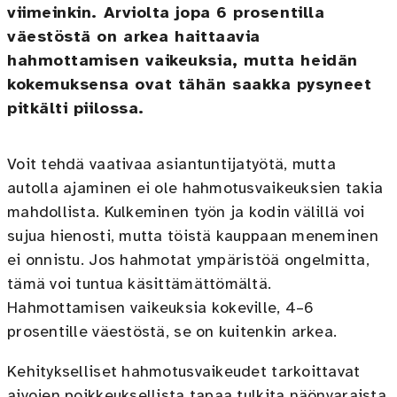
viimeinkin. Arviolta jopa 6 prosentilla
väestöstä on arkea haittaavia
hahmottamisen vaikeuksia, mutta heidän
kokemuksensa ovat tähän saakka pysyneet
pitkälti piilossa.
Voit tehdä vaativaa asiantuntijatyötä, mutta
autolla ajaminen ei ole hahmotusvaikeuksien takia
mahdollista. Kulkeminen työn ja kodin välillä voi
sujua hienosti, mutta töistä kauppaan meneminen
ei onnistu. Jos hahmotat ympäristöä ongelmitta,
tämä voi tuntua käsittämättömältä.
Hahmottamisen vaikeuksia kokeville, 4–6
prosentille väestöstä, se on kuitenkin arkea.
Kehitykselliset hahmotusvaikeudet tarkoittavat
aivojen poikkeuksellista tapaa tulkita näönvaraista