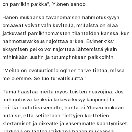
on paniikin paikka”, Ylönen sanoo.
Hänen mukaansa tavanomaisen hahmotuskyvyn
omaavat voivat vain kuvitella, millaista on elää
jatkuvasti paniikinomaisten tilanteiden kanssa, kun
hahmotusvaikeus rajoittaa arkea. Esimerkiksi
eksymisen pelko voi rajoittaa lähtemistä yksin
mihinkään uusiin ja tutumpiinkaan paikkoihin.
”Meillä on evoluutiobiologinen tarve tietää, missä
me olemme. Se luo turvallisuutta.”
Tämä haastaa meitä myös toisten neuvojina. Jos
hahmotusvaikeuksia kokeva kysyy kaupungilla
reittiä rautatieasemalle, häntä ei Ylösen mukaan
auta se, että selitetään tiettyjen korttelien
kiertämiset ja oikealle ja vasemmalle kääntymiset.
Tärkeää on lähteä vaikkapa hänen mukaansa