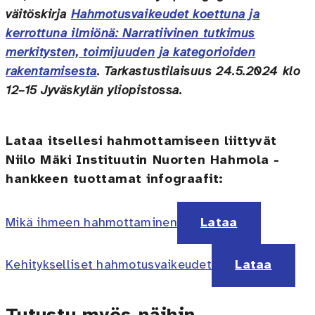
väitöskirja
Hahmotusvaikeudet koettuna ja
kerrottuna ilmiönä: Narratiivinen tutkimus
merkitysten, toimijuuden ja kategorioiden
rakentamisesta
. Tarkastustilaisuus 24.5.2024 klo
12–15 Jyväskylän yliopistossa.
Lataa itsellesi hahmottamiseen liittyvät
Niilo Mäki Instituutin Nuorten Hahmola -
hankkeen tuottamat infograafit:
Mikä ihmeen hahmottaminen
Lataa
Kehitykselliset hahmotusvaikeudet
Lataa