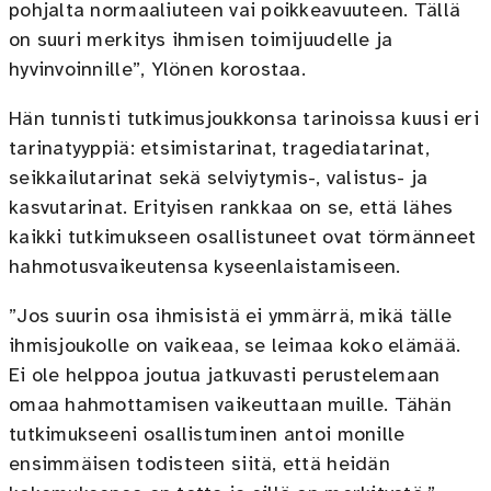
pohjalta normaaliuteen vai poikkeavuuteen. Tällä
on suuri merkitys ihmisen toimijuudelle ja
hyvinvoinnille”, Ylönen korostaa.
Hän tunnisti tutkimusjoukkonsa tarinoissa kuusi eri
tarinatyyppiä: etsimistarinat, tragediatarinat,
seikkailutarinat sekä selviytymis-, valistus- ja
kasvutarinat. Erityisen rankkaa on se, että lähes
kaikki tutkimukseen osallistuneet ovat törmänneet
hahmotusvaikeutensa kyseenlaistamiseen.
”Jos suurin osa ihmisistä ei ymmärrä, mikä tälle
ihmisjoukolle on vaikeaa, se leimaa koko elämää.
Ei ole helppoa joutua jatkuvasti perustelemaan
omaa hahmottamisen vaikeuttaan muille. Tähän
tutkimukseeni osallistuminen antoi monille
ensimmäisen todisteen siitä, että heidän