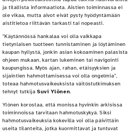
ja tilallista informaatiota. Aistien toiminnassa ei
ole vikaa, mutta aivot eivät pysty hyödyntämään
aistitietoa riittävän tarkasti tai nopeasti.
”Käytännössä hankalaa voi olla vaikkapa
tietynlaisen tuotteen tunnistaminen ja löytäminen
kaupan hyllystä, jonkin asian kokoaminen palasista
ohjeen mukaan, kartan lukeminen tai navigointi
kaupungissa. Myös ajan, rahan, etäisyyksien ja
sijaintien hahmottamisessa voi olla ongelmia”,
toteaa hahmotusvaikeuksista väitöstutkimuksen
tehnyt tutkija
Suvi Ylönen
.
Ylönen korostaa, että monissa hyvinkin arkisissa
toiminnoissa tarvitaan hahmotuskykyä. Siksi
hahmotusvaikeuksia kokevilla voi olla päivittäin
useita tilanteita, jotka kuormittavat ja tuntuvat