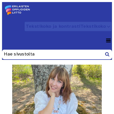
Siirry sisältöön
Etusivu – Erilaisten oppijoiden liitto
Tekstikoko ja kontrasti
Tekstikoko
Avaa
Valikko
Avaa
Etsi
Haku: