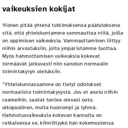
vaikeuksien kokijat
Ylönen pitää yhtenä tutkimuksensa päätuloksena
sitä, että yhteiskuntamme vammauttaa niitä, joilla
on oppimisen vaikeuksia. Vammauttaminen liittyy
niihin arvostuksiin, joita ympäristömme tuottaa.
Myös hahmottamisen vaikeuksia kokevat
törmäävät jatkuvasti niin sanotun normaalin
toimintakyvyn oletuksiin.
”Yhteiskunnassamme on tietyt odotukset
normaalista toimintakyvystä. Jos et asetu niihin
raameihin, saatat tuntea olevasi outo,
ulkopuolinen, muita huonompi ja tyhmä.
Hahmotusvaikeuksia kokevan kannalta on
ratkaisevaa se, kiinnittyykö hän kokemustensa