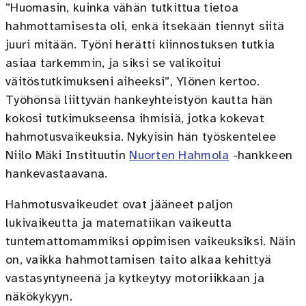
”Huomasin, kuinka vähän tutkittua tietoa
hahmottamisesta oli, enkä itsekään tiennyt siitä
juuri mitään. Työni herätti kiinnostuksen tutkia
asiaa tarkemmin, ja siksi se valikoitui
väitöstutkimukseni aiheeksi”, Ylönen kertoo.
Työhönsä liittyvän hankeyhteistyön kautta hän
kokosi tutkimukseensa ihmisiä, jotka kokevat
hahmotusvaikeuksia. Nykyisin hän työskentelee
Niilo Mäki Instituutin
Nuorten Hahmola
-hankkeen
hankevastaavana.
Hahmotusvaikeudet ovat jääneet paljon
lukivaikeutta ja matematiikan vaikeutta
tuntemattomammiksi oppimisen vaikeuksiksi. Näin
on, vaikka hahmottamisen taito alkaa kehittyä
vastasyntyneenä ja kytkeytyy motoriikkaan ja
näkökykyyn.