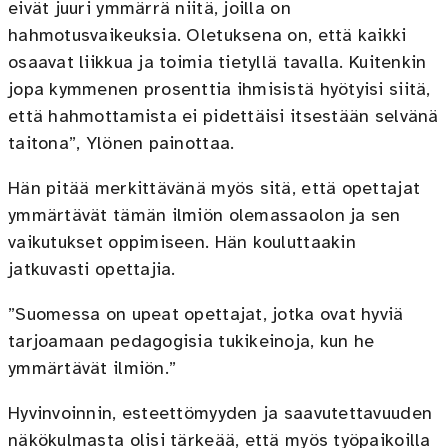
eivät juuri ymmärrä niitä, joilla on
hahmotusvaikeuksia. Oletuksena on, että kaikki
osaavat liikkua ja toimia tietyllä tavalla. Kuitenkin
jopa kymmenen prosenttia ihmisistä hyötyisi siitä,
että hahmottamista ei pidettäisi itsestään selvänä
taitona”, Ylönen painottaa.
Hän pitää merkittävänä myös sitä, että opettajat
ymmärtävät tämän ilmiön olemassaolon ja sen
vaikutukset oppimiseen. Hän kouluttaakin
jatkuvasti opettajia.
”Suomessa on upeat opettajat, jotka ovat hyviä
tarjoamaan pedagogisia tukikeinoja, kun he
ymmärtävät ilmiön.”
Hyvinvoinnin, esteettömyyden ja saavutettavuuden
näkökulmasta olisi tärkeää, että myös työpaikoilla