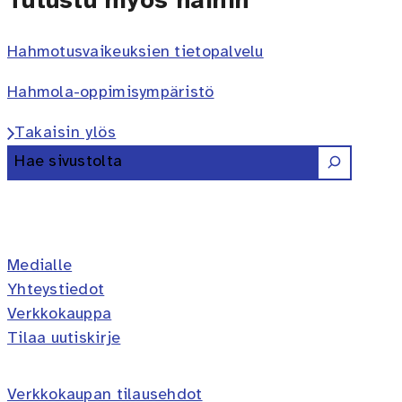
Tutustu myös näihin
Hahmotusvaikeuksien tietopalvelu
Hahmola-oppimisympäristö
Takaisin ylös
Etsi
Erilaisten oppijoiden liitto ry 
Erilaisten oppijoiden liitto 
Erilaisten oppijoiden lii
Erilaisten oppijoiden 
Erilaisten oppijoi
Medialle
Yhteystiedot
Verkkokauppa
Tilaa uutiskirje
Verkkokaupan tilausehdot