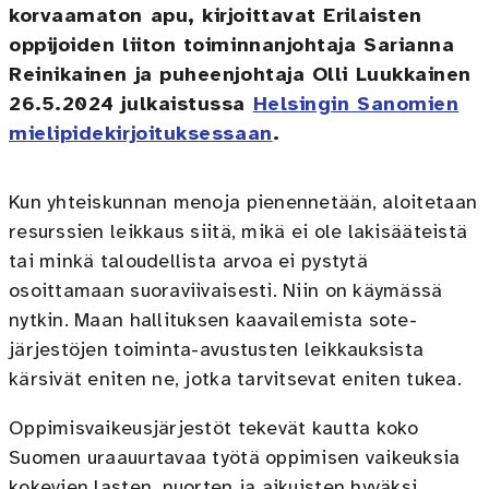
korvaamaton apu, kirjoittavat Erilaisten
oppijoiden liiton toiminnanjohtaja Sarianna
Reinikainen ja puheenjohtaja Olli Luukkainen
26.5.2024 julkaistussa
Helsingin Sanomien
mielipidekirjoituksessaan
.
Kun yhteiskunnan menoja pienennetään, aloitetaan
resurssien leikkaus siitä, mikä ei ole lakisääteistä
tai minkä taloudellista arvoa ei pystytä
osoittamaan suoraviivaisesti. Niin on käymässä
nytkin. Maan hallituksen kaavailemista sote-
järjestöjen toiminta-avustusten leikkauksista
kärsivät eniten ne, jotka tarvitsevat eniten tukea.
Oppimisvaikeusjärjestöt tekevät kautta koko
Suomen uraauurtavaa työtä oppimisen vaikeuksia
kokevien lasten, nuorten ja aikuisten hyväksi.