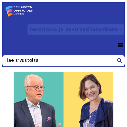
Siirry sisältöön
Etusivu – Erilaisten oppijoiden liitto
Tekstikoko ja kontrasti
Tekstikoko
Avaa
Valikko
Avaa
Etsi
Haku: