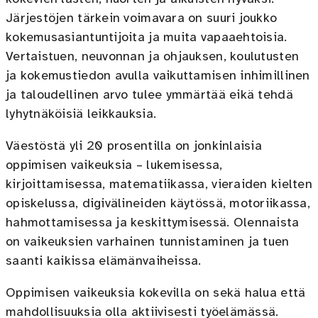
Järjestöjen tärkein voimavara on suuri joukko
kokemusasiantuntijoita ja muita vapaaehtoisia.
Vertaistuen, neuvonnan ja ohjauksen, koulutusten
ja kokemustiedon avulla vaikuttamisen inhimillinen
ja taloudellinen arvo tulee ymmärtää eikä tehdä
lyhytnäköisiä leikkauksia.
Väestöstä yli 20 prosentilla on jonkinlaisia
oppimisen vaikeuksia – lukemisessa,
kirjoittamisessa, matematiikassa, vieraiden kielten
opiskelussa, digivälineiden käytössä, motoriikassa,
hahmottamisessa ja keskittymisessä. Olennaista
on vaikeuksien varhainen tunnistaminen ja tuen
saanti kaikissa elämänvaiheissa.
Oppimisen vaikeuksia kokevilla on sekä halua että
mahdollisuuksia olla aktiivisesti työelämässä.