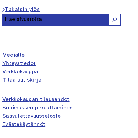
Takaisin ylös
Etsi
Erilaisten oppijoiden liitto ry 
Erilaisten oppijoiden liitto 
Erilaisten oppijoiden lii
Erilaisten oppijoiden 
Erilaisten oppijoi
Medialle
Yhteystiedot
Verkkokauppa
Tilaa uutiskirje
Verkkokaupan tilausehdot
Sopimuksen peruuttaminen
Saavutettavuusseloste
Evästekäytännöt