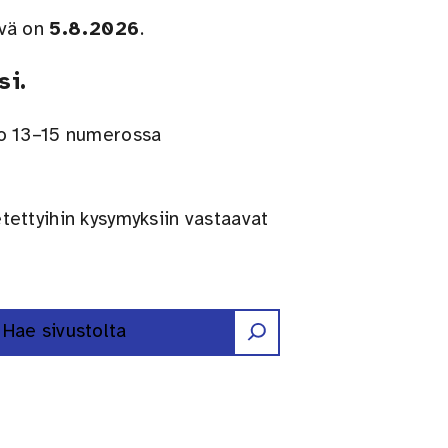
ivä on
5.8.2026
.
si.
lo 13–15 numerossa
tettyihin kysymyksiin vastaavat
Etsi
Erilaisten oppijoiden liitto ry F
Erilaisten oppijoiden liitto r
Erilaisten oppijoiden liitt
Erilaisten oppijoiden l
Erilaisten oppijoid