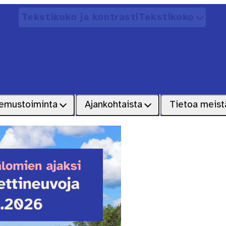
Tekstikoko ja kontrasti
Tekstikoko
Avaa
emustoiminta
Ajankohtaista
Tietoa meist