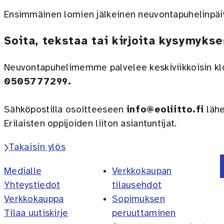
Ensimmäinen lomien jälkeinen neuvontapuhelinpä
Soita, tekstaa tai kirjoita kysymykse
Neuvontapuhelimemme palvelee keskiviikkoisin k
0505777299.
Sähköpostilla osoitteeseen
info@eoliitto.fi
lähe
Erilaisten oppijoiden liiton asiantuntijat.
Takaisin ylös
Medialle
Verkkokaupan
Yhteystiedot
tilausehdot
Verkkokauppa
Sopimuksen
Tilaa uutiskirje
peruuttaminen