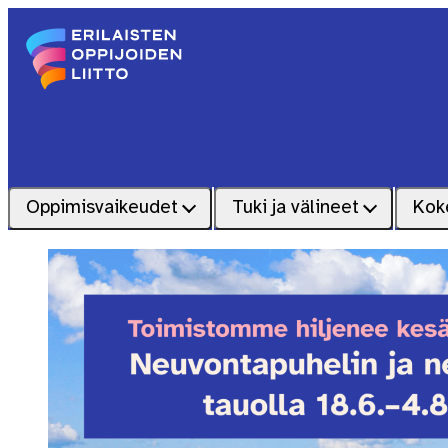
Siirry sisältöön
Etusivu – Erilaisten oppijoiden liitto
Oppimisvaikeudet
Tuki ja välineet
Kok