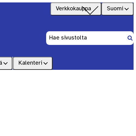
Verkkokauppa
Suomi
Yhteystiedot
Ets
Haku:
ä
Kalenteri