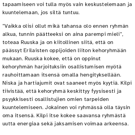
tapaamiseen voi tulla myös vain keskustelemaan ja
kuuntelemaan, jos siltä tuntuu.
”Vaikka olisi ollut mikä tahansa olo ennen ryhmän
alkua, tunnin päätteeksi on aina parempi mieli”,
toteaa Ruuska ja on kiitollinen siitä, että on
päässyt Erilaisten oppijoiden liiton kehoryhmään
mukaan. Ruuska kokee, että on oppinut
kehoryhmän harjoituksiin osallistumisen myötä
rauhoittamaan itsensä omalla hengityksellään.
Niska ja hartiajumit ovat saaneet myös kyytiä. Kilpi
tiivistää, että kehoryhmä keskittyy fyysisesti ja
psyykkisesti osallistujien omien tarpeiden
kuuntelemiseen. Jokainen voi ryhmässä olla täysin
oma itsensä. Kilpi itse kokee saavansa ryhmästä
uutta energiaa sekä jaksamisen voimaa arkeensa.