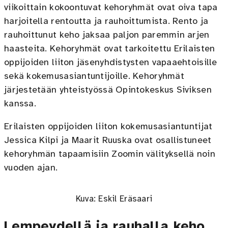
viikoittain kokoontuvat kehoryhmät ovat oiva tapa
harjoitella rentoutta ja rauhoittumista. Rento ja
rauhoittunut keho jaksaa paljon paremmin arjen
haasteita. Kehoryhmät ovat tarkoitettu Erilaisten
oppijoiden liiton jäsenyhdistysten vapaaehtoisille
sekä kokemusasiantuntijoille. Kehoryhmät
järjestetään yhteistyössä Opintokeskus Siviksen
kanssa.
Erilaisten oppijoiden liiton kokemusasiantuntijat
Jessica Kilpi ja Maarit Ruuska ovat osallistuneet
kehoryhmän tapaamisiin Zoomin välityksellä noin
vuoden ajan.
Kuva: Eskil Eräsaari
Lempeydellä ja rauhalla keho