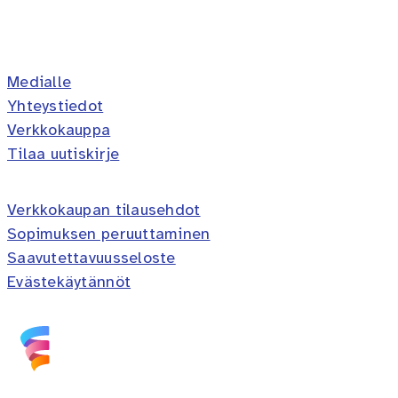
Erilaisten oppijoiden liitto ry 
Erilaisten oppijoiden liitto 
Erilaisten oppijoiden lii
Erilaisten oppijoiden 
Erilaisten oppijoi
Medialle
Yhteystiedot
Verkkokauppa
Tilaa uutiskirje
Verkkokaupan tilausehdot
Sopimuksen peruuttaminen
Saavutettavuusseloste
Evästekäytännöt