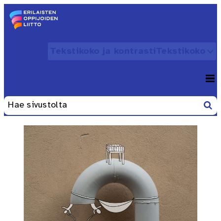
Siirry sisältöön
Etusivu – Erilaisten oppijoiden liitto
Tekstikoko ja kontrasti
Tekstikoko
Avaa
Valikko
Avaa
Etsi
Haku: